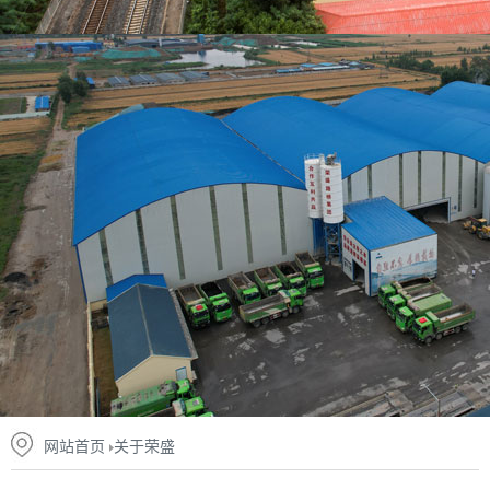
网站首页
关于荣盛