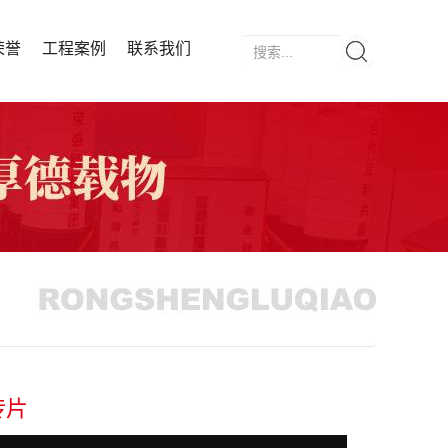
荣誉
工程案例
联系我们
传片