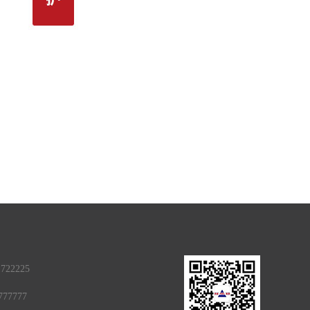
2225
7777