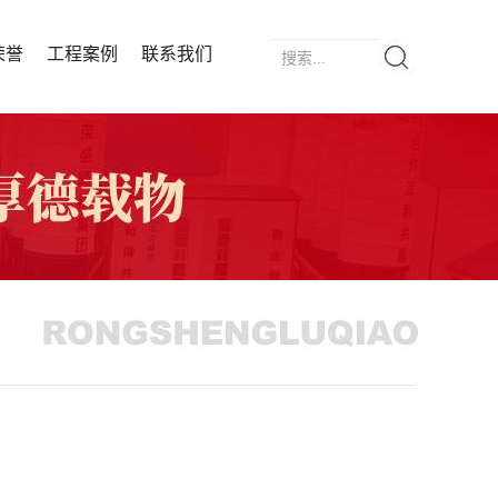
荣誉
工程案例
联系我们