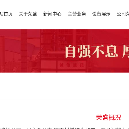
站首页
关于荣盛
新闻中心
主营业务
设备展示
公司
荣盛概况