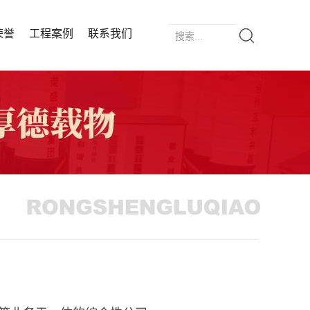
荣誉
工程案例
联系我们