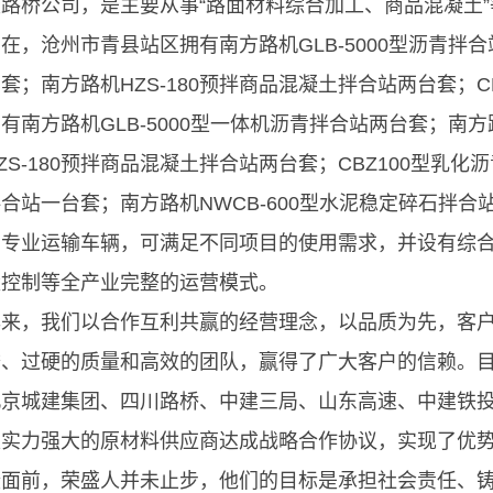
路桥公司，是主要从事“路面材料综合加工、商品混凝土
在，沧州市青县站区拥有南方路机GLB-5000型沥青拌合
套；南方路机HZS-180预拌商品混凝土拌合站两台套；
有南方路机GLB-5000型一体机沥青拌合站两台套；南方
ZS-180预拌商品混凝土拌合站两台套；CBZ100型乳化
合站一台套；南方路机NWCB-600型水泥稳定碎石拌合
有专业运输车辆，可满足不同项目的使用需求，并设有综
量控制等全产业完整的运营模式。
年来，我们以合作互利共赢的经营理念，以品质为先，客
誉、过硬的质量和高效的团队，赢得了广大客户的信赖。
北京城建集团、四川路桥、中建三局、山东高速、中建铁
家实力强大的原材料供应商达成战略合作协议，实现了优
绩面前，荣盛人并未止步，他们的目标是承担社会责任、