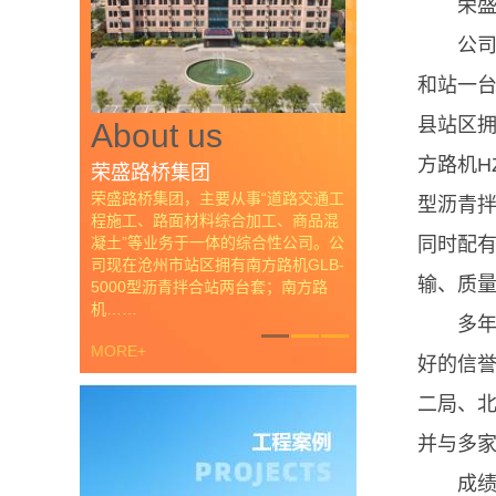
荣盛
公司
和站一台
县站区拥
About us
方路机H
荣盛路桥集团
荣盛路桥集团，主要从事“道路交通工
型沥青拌
程施工、路面材料综合加工、商品混
凝土”等业务于一体的综合性公司。公
同时配
司现在沧州市站区拥有南方路机GLB-
输、质
5000型沥青拌合站两台套；南方路
机……
多
MORE+
好的信
二局、
并与多
成