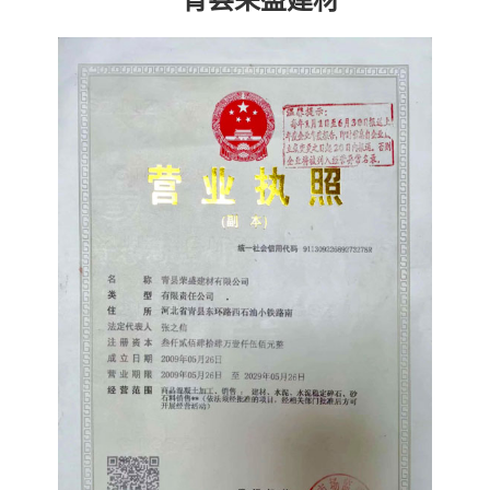
青县荣盛建材